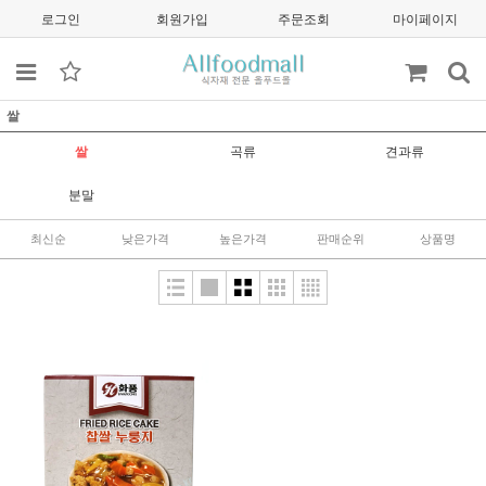
로그인
회원가입
주문조회
마이페이지
쌀
쌀
곡류
견과류
분말
최신순
낮은가격
높은가격
판매순위
상품명