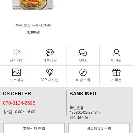
화풍 찹쌀 누룽지 284g
3,300원
공지사항
카톡상담
Q&A
멤버쉽
포토리뷰
VIP 게시판
배송조회
기획전
CS CENTER
BANK INFO
070-8124-8695
국민은행
월~금 10:00 ~ 16:00
420801-01-234344
김진(올푸드)
고객센터 연결
비회원 1:1 문의