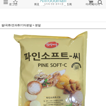
로그인
회원가입
주문조회
마이페이지
쌀/곡류/견과류/기타분말
>
분말