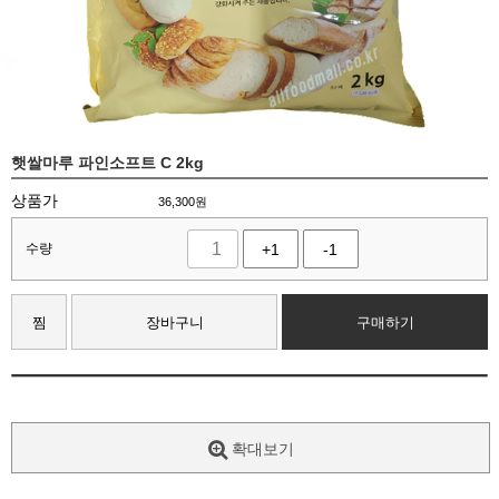
햇쌀마루 파인소프트 C 2kg
상품가
36,300
원
수량
+1
-1
찜
장바구니
구매하기
확대보기