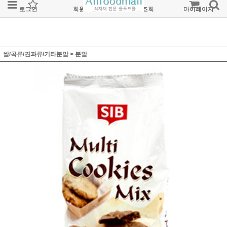
로그인
회원가입
주문조회
마이페이지
쌀/곡류/견과류/기타분말
>
분말