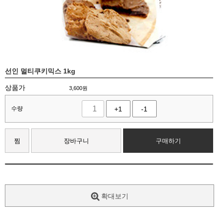
선인 멀티쿠키믹스 1kg
상품가
3,600
원
수량
+1
-1
찜
장바구니
구매하기
확대보기