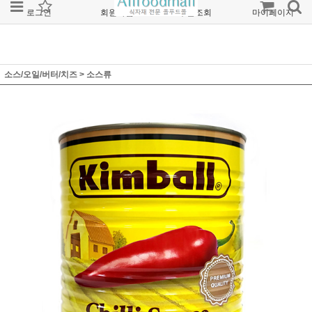
로그인
회원가입
주문조회
마이페이지
소스/오일/버터/치즈
>
소스류