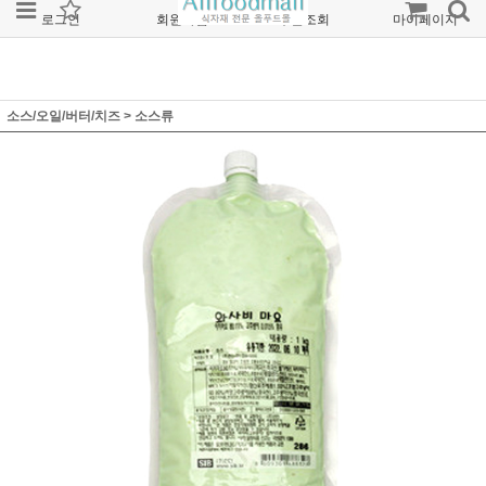
로그인
회원가입
주문조회
마이페이지
소스/오일/버터/치즈
>
소스류